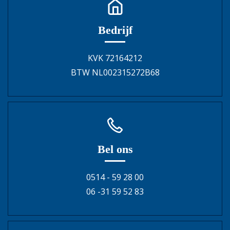
Bedrijf
KVK 72164212
BTW NL002315272B68
Bel ons
0514 - 59 28 00
06 -31 59 52 83