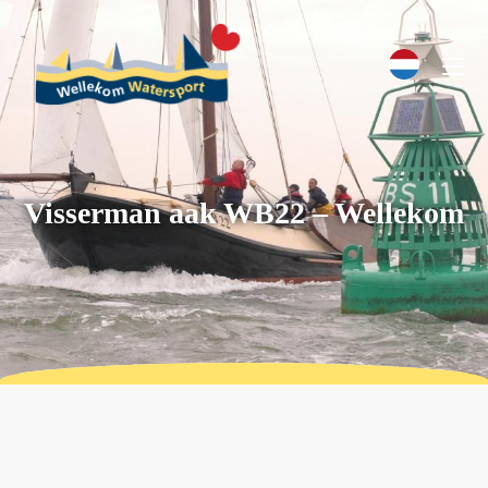
Visserman aak WB22 – Wellekom